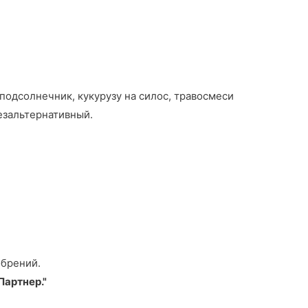
 подсолнечник, кукурузу на силос, травосмеси
езальтернативный.
обрений.
Партнер."