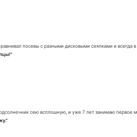
Сравнивал посевы с разными дисковыми сеялками и всегда 
пцы!"
. Подсолнечник сею всплошную, и уже 7 лет занимаю первое 
жу."